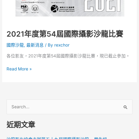
2021年度第54屆國際攝影沙龍比賽
國際沙龍
,
最新消息
/ By
rexchor
各位影友，2021年度第54屆國際攝影沙龍比賽，現已截止參加。
2021
Read More »
年
度
第
54
屆
S
國
e
際
a
近期文章
攝
r
影
c
沙