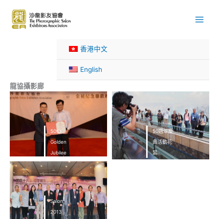
Skip
to
content
香港中文
English
龍協攝影廊
50th
50週年慶
Golden
典活動花
Jubilee
絮
Dinner
Salon
2013