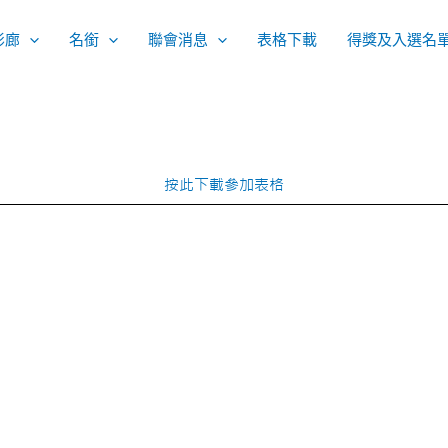
影廊
名銜
聯會消息
表格下載
得獎及入選名
按此下載參加表格