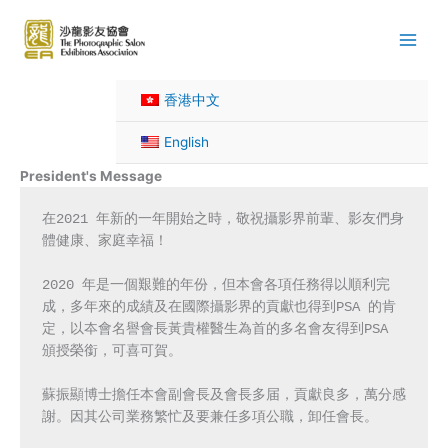
Skip
to
content
香港中文
English
President's Message
在2021 年新的一年開始之時，敬祝攝影界前輩、影友們身
體健康、家庭幸福！

2020 年是一個艱難的年份，但本會各項任務得以順利完
成，多年來的成績及在國際攝影界的貢獻也得到PSA 的肯
定，以夲會名譽會長黃貴權醫生為首的多名會友得到PSA 
頒授榮銜，可喜可賀。

蘇振顯博士擔任本會副會長及會長多届，貢獻良多，萬分感
謝。因其公司業務繁忙及要兼任多項公職，卸任會長。
